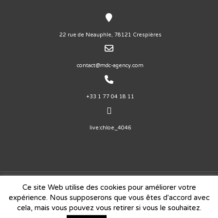
22 rue de Neauphle, 78121 Crespières
contact@mdc-agency.com
+33 1 77 04 18 11
live:chloe_4046
Ce site Web utilise des cookies pour améliorer votre
Copyright © 2026
Agence de Communication Digitale - MDC
expérience. Nous supposerons que vous êtes d'accord avec
Agency
| Powered by MDC Agency
cela, mais vous pouvez vous retirer si vous le souhaitez.
Politique de confidentialité