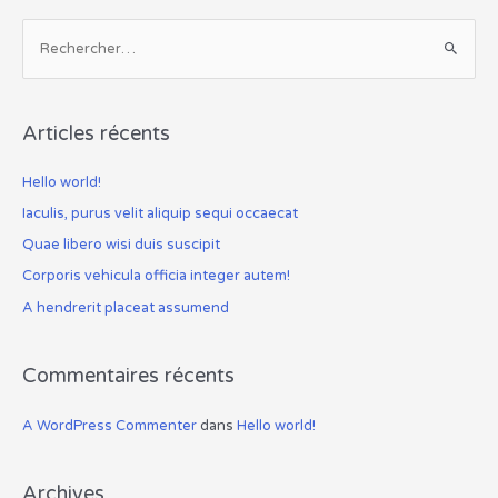
R
e
c
h
Articles récents
e
r
Hello world!
c
Iaculis, purus velit aliquip sequi occaecat
h
Quae libero wisi duis suscipit
e
Corporis vehicula officia integer autem!
r
A hendrerit placeat assumend
:
Commentaires récents
A WordPress Commenter
dans
Hello world!
Archives