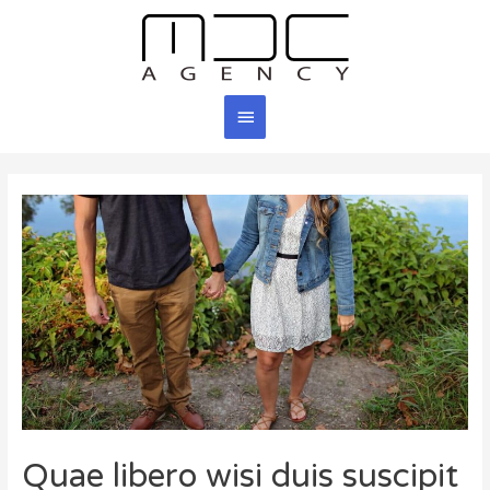
Aller
au
contenu
Menu
principal
Quae libero wisi duis suscipit