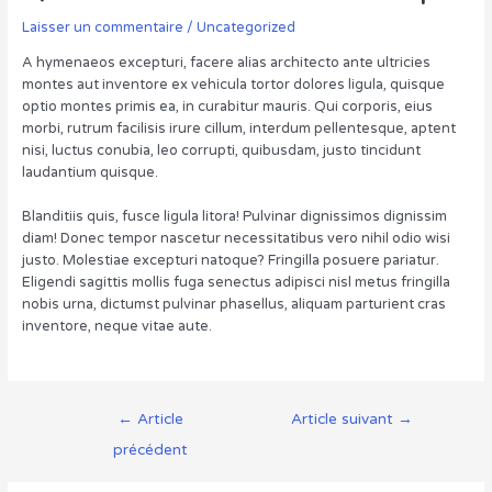
Laisser un commentaire
/
Uncategorized
A hymenaeos excepturi, facere alias architecto ante ultricies
montes aut inventore ex vehicula tortor dolores ligula, quisque
optio montes primis ea, in curabitur mauris. Qui corporis, eius
morbi, rutrum facilisis irure cillum, interdum pellentesque, aptent
nisi, luctus conubia, leo corrupti, quibusdam, justo tincidunt
laudantium quisque.
Blanditiis quis, fusce ligula litora! Pulvinar dignissimos dignissim
diam! Donec tempor nascetur necessitatibus vero nihil odio wisi
justo. Molestiae excepturi natoque? Fringilla posuere pariatur.
Eligendi sagittis mollis fuga senectus adipisci nisl metus fringilla
nobis urna, dictumst pulvinar phasellus, aliquam parturient cras
inventore, neque vitae aute.
Navigation
←
Article
Article suivant
→
de
précédent
l’article