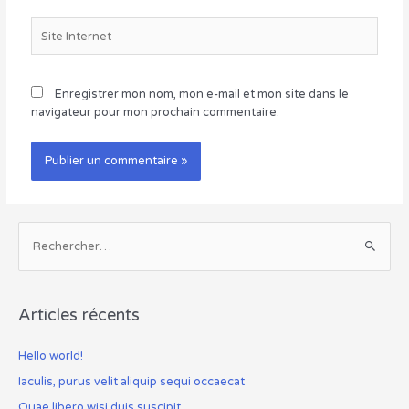
Site
Internet
Enregistrer mon nom, mon e-mail et mon site dans le
navigateur pour mon prochain commentaire.
R
e
c
h
Articles récents
e
r
Hello world!
c
Iaculis, purus velit aliquip sequi occaecat
h
Quae libero wisi duis suscipit