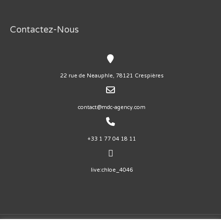
Contactez-Nous
22 rue de Neauphle, 78121 Crespières
contact@mdc-agency.com
+33 1 77 04 18 11
live:chloe_4046