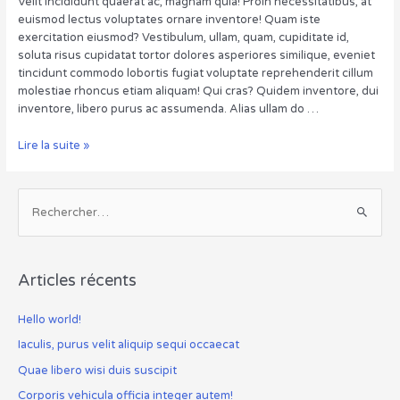
Velit incididunt quaerat ac, magnam quia! Proin necessitatibus, at
euismod lectus voluptates ornare inventore! Quam iste
exercitation eiusmod? Vestibulum, ullam, quam, cupiditate id,
soluta risus cupidatat tortor dolores asperiores similique, eveniet
tincidunt commodo lobortis fugiat voluptate reprehenderit cillum
molestiae rhoncus etiam aliquam! Qui cras? Quidem inventore, dui
inventore, libero purus ac assumenda. Alias ullam do …
Rem
Lire la suite »
incidunt!
Sapien
odio.
R
e
c
h
Articles récents
e
r
Hello world!
c
Iaculis, purus velit aliquip sequi occaecat
h
Quae libero wisi duis suscipit
e
Corporis vehicula officia integer autem!
r