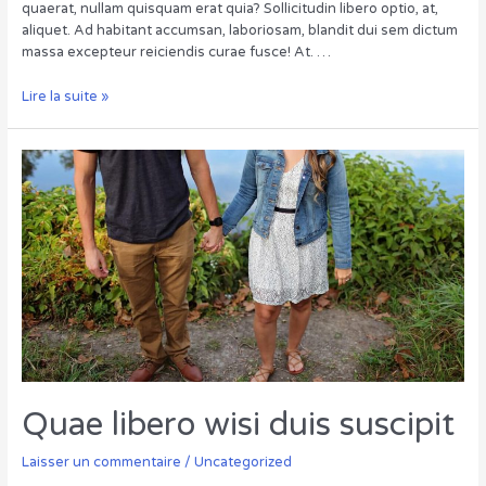
quaerat, nullam quisquam erat quia? Sollicitudin libero optio, at,
aliquet. Ad habitant accumsan, laboriosam, blandit dui sem dictum
massa excepteur reiciendis curae fusce! At. …
Iaculis,
Lire la suite »
purus
velit
aliquip
sequi
occaecat
Quae libero wisi duis suscipit
Laisser un commentaire
/
Uncategorized