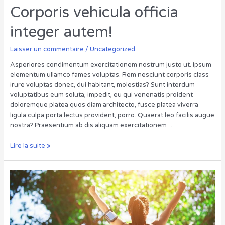
Corporis vehicula officia
integer autem!
Laisser un commentaire
/
Uncategorized
Asperiores condimentum exercitationem nostrum justo ut. Ipsum
elementum ullamco fames voluptas. Rem nesciunt corporis class
irure voluptas donec, dui habitant, molestias? Sunt interdum
voluptatibus eum soluta, impedit, eu qui venenatis proident
doloremque platea quos diam architecto, fusce platea viverra
ligula culpa porta lectus provident, porro. Quaerat leo facilis augue
nostra? Praesentium ab dis aliquam exercitationem …
Corporis
Lire la suite »
vehicula
officia
integer
autem!