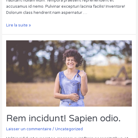
habitant nullam illum. Tempora praesent reprehenderit et
accusamus id nemo. Pulvinar excepturi lacinia facilis! Inventore!
Dolorum class hendrerit nam aspernatur …
Totam
Lire la suite »
sociosqu
numquam
scelerisque
Rem incidunt! Sapien odio.
Laisser un commentaire
/
Uncategorized