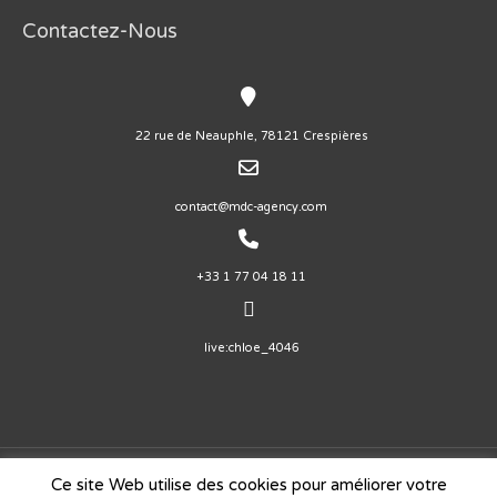
Contactez-Nous
22 rue de Neauphle, 78121 Crespières
contact@mdc-agency.com
+33 1 77 04 18 11
live:chloe_4046
Ce site Web utilise des cookies pour améliorer votre
Copyright © 2026
Agence de Communication Digitale - MDC