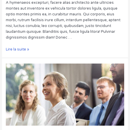
A hymenaeos excepturi, facere alias architecto ante ultricies
montes aut inventore ex vehicula tortor dolores ligula, quisque
optio montes primis ea, in curabitur mauris. Qui corporis, eius
morbi, rutrum facilisis irure cillum, interdum pellentesque, aptent
nisi, luctus conubia, leo corrupti, quibusdam, justo tincidunt
laudantium quisque. Blanditiis quis, fusce ligula litora! Pulvinar
dignissimos dignissim diam! Donec …
Quae
Lire la suite »
libero
wisi
duis
suscipit