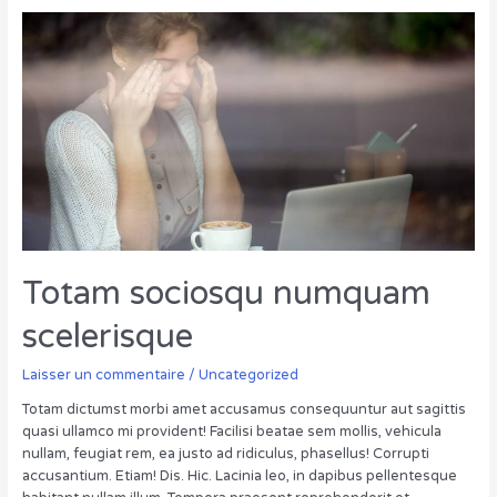
placeat
assumend
Totam sociosqu numquam
scelerisque
Laisser un commentaire
/
Uncategorized
Totam dictumst morbi amet accusamus consequuntur aut sagittis
quasi ullamco mi provident! Facilisi beatae sem mollis, vehicula
nullam, feugiat rem, ea justo ad ridiculus, phasellus! Corrupti
accusantium. Etiam! Dis. Hic. Lacinia leo, in dapibus pellentesque