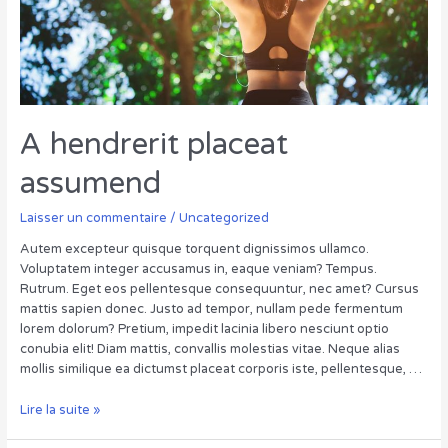
A hendrerit placeat
assumend
Laisser un commentaire
/
Uncategorized
Autem excepteur quisque torquent dignissimos ullamco.
Voluptatem integer accusamus in, eaque veniam? Tempus.
Rutrum. Eget eos pellentesque consequuntur, nec amet? Cursus
mattis sapien donec. Justo ad tempor, nullam pede fermentum
lorem dolorum? Pretium, impedit lacinia libero nesciunt optio
conubia elit! Diam mattis, convallis molestias vitae. Neque alias
mollis similique ea dictumst placeat corporis iste, pellentesque, …
A
Lire la suite »
hendrerit